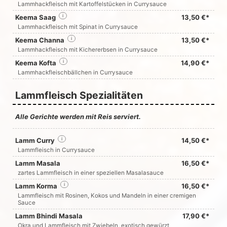
Lammhackfleisch mit Kartoffelstücken in Currysauce
Keema Saag
i
13,50 €*
Lammhackfleisch mit Spinat in Currysauce
Keema Channa
i
13,50 €*
Lammhackfleisch mit Kichererbsen in Currysauce
Keema Kofta
i
14,90 €*
Lammhackfleischbällchen in Currysauce
Lammfleisch Spezialitäten
Alle Gerichte werden mit Reis serviert.
Lamm Curry
i
14,50 €*
Lammfleisch in Currysauce
Lamm Masala
16,50 €*
zartes Lammfleisch in einer speziellen Masalasauce
Lamm Korma
i
16,50 €*
Lammfleisch mit Rosinen, Kokos und Mandeln in einer cremigen
Sauce
Lamm Bhindi Masala
17,90 €*
Okra und Lammfleisch mit Zwiebeln, exotisch gewürzt