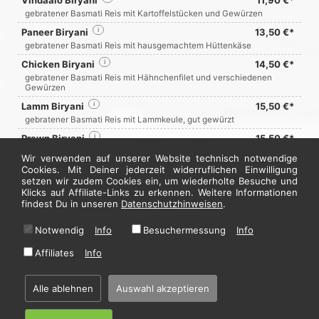
Vindaalo Biryani
11,90 €*
gebratener Basmati Reis mit Kartoffelstücken und Gewürzen
Paneer Biryani
i
13,50 €*
gebratener Basmati Reis mit hausgemachtem Hüttenkäse
Chicken Biryani
i
14,50 €*
gebratener Basmati Reis mit Hähnchenfilet und verschiedenen
Gewürzen
Lamm Biryani
i
15,50 €*
gebratener Basmati Reis mit Lammkeule, gut gewürzt
Prawn Biryani
i
15,50 €*
gebratener Basmati Reis mit Krabben zubereitet
Wir verwenden auf unserer Website technisch notwendige
Cookies. Mit Deiner jederzeit widerruflichen Einwilligung
setzen wir zudem Cookies ein, um wiederholte Besuche und
Jetzt hier bestellen
Klicks auf Affiliate-Links zu erkennen. Weitere Informationen
findest Du in unseren
Datenschutzhinweisen
.
Notwendig
Info
Besuchermessung
Info
* Alle Preise in Euro inkl. gesetzl. MwSt. Abbildungen können ggf. abweichen.
Informationen zu Inhalts- und Zusatzstoffen finden Sie unter
i
Affiliates
Info
Alle ablehnen
Auswahl akzeptieren
Home
·
Impressum
·
Datenschutzhinweise
·
AGB