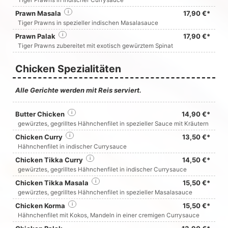
Tiger Prawns in indischer Currysauce
Prawn Masala
i
17,90 €*
Tiger Prawns in spezieller indischen Masalasauce
Prawn Palak
i
17,90 €*
Tiger Prawns zubereitet mit exotisch gewürztem Spinat
Chicken Spezialitäten
Alle Gerichte werden mit Reis serviert.
Butter Chicken
i
14,90 €*
gewürztes, gegrilltes Hähnchenfilet in spezieller Sauce mit Kräutern
Chicken Curry
i
13,50 €*
Hähnchenfilet in indischer Currysauce
Chicken Tikka Curry
i
14,50 €*
gewürztes, gegrilltes Hähnchenfilet in indischer Currysauce
Chicken Tikka Masala
i
15,50 €*
gewürztes, gegrilltes Hähnchenfilet in spezieller Masalasauce
Chicken Korma
i
15,50 €*
Hähnchenfilet mit Kokos, Mandeln in einer cremigen Currysauce