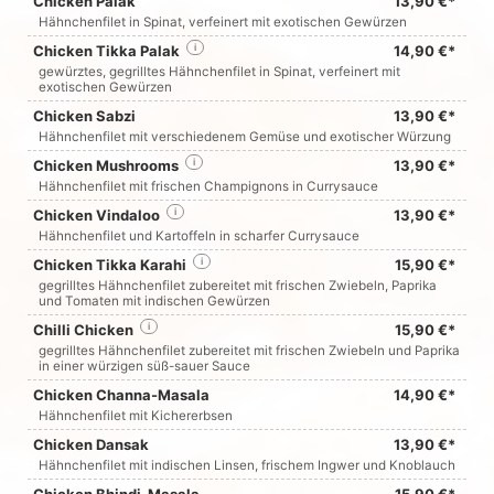
Chicken Palak
13,90 €*
Hähnchenfilet in Spinat, verfeinert mit exotischen Gewürzen
Chicken Tikka Palak
i
14,90 €*
gewürztes, gegrilltes Hähnchenfilet in Spinat, verfeinert mit
exotischen Gewürzen
Chicken Sabzi
13,90 €*
Hähnchenfilet mit verschiedenem Gemüse und exotischer Würzung
Chicken Mushrooms
i
13,90 €*
Hähnchenfilet mit frischen Champignons in Currysauce
Chicken Vindaloo
i
13,90 €*
Hähnchenfilet und Kartoffeln in scharfer Currysauce
Chicken Tikka Karahi
i
15,90 €*
gegrilltes Hähnchenfilet zubereitet mit frischen Zwiebeln, Paprika
und Tomaten mit indischen Gewürzen
Chilli Chicken
i
15,90 €*
gegrilltes Hähnchenfilet zubereitet mit frischen Zwiebeln und Paprika
in einer würzigen süß-sauer Sauce
Chicken Channa-Masala
14,90 €*
Hähnchenfilet mit Kichererbsen
Chicken Dansak
13,90 €*
Hähnchenfilet mit indischen Linsen, frischem Ingwer und Knoblauch