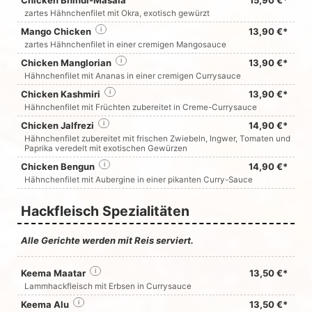
Chicken Bhindi-Masala
15,90 €*
zartes Hähnchenfilet mit Okra, exotisch gewürzt
Mango Chicken
i
13,90 €*
zartes Hähnchenfilet in einer cremigen Mangosauce
Chicken Manglorian
i
13,90 €*
Hähnchenfilet mit Ananas in einer cremigen Currysauce
Chicken Kashmiri
i
13,90 €*
Hähnchenfilet mit Früchten zubereitet in Creme-Currysauce
Chicken Jalfrezi
i
14,90 €*
Hähnchenfilet zubereitet mit frischen Zwiebeln, Ingwer, Tomaten und
Paprika veredelt mit exotischen Gewürzen
Chicken Bengun
i
14,90 €*
Hähnchenfilet mit Aubergine in einer pikanten Curry-Sauce
Hackfleisch Spezialitäten
Alle Gerichte werden mit Reis serviert.
Keema Maatar
i
13,50 €*
Lammhackfleisch mit Erbsen in Currysauce
Keema Alu
i
13,50 €*