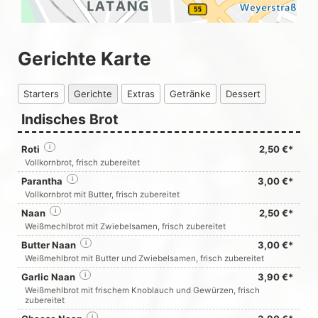
Gerichte Karte
Starters
Gerichte
Extras
Getränke
Dessert
Indisches Brot
Roti
i
2,50 €*
Vollkornbrot, frisch zubereitet
Parantha
i
3,00 €*
Vollkornbrot mit Butter, frisch zubereitet
Naan
i
2,50 €*
Weißmechlbrot mit Zwiebelsamen, frisch zubereitet
Butter Naan
i
3,00 €*
Weißmehlbrot mit Butter und Zwiebelsamen, frisch zubereitet
Garlic Naan
i
3,90 €*
Weißmehlbrot mit frischem Knoblauch und Gewürzen, frisch
zubereitet
i