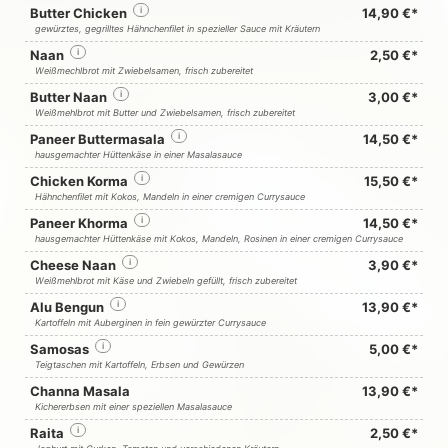
Butter Chicken
i
14,90 €*
gewürztes, gegrilltes Hähnchenfilet in spezieller Sauce mit Kräutern
Naan
i
2,50 €*
Weißmechlbrot mit Zwiebelsamen, frisch zubereitet
Butter Naan
i
3,00 €*
Weißmehlbrot mit Butter und Zwiebelsamen, frisch zubereitet
Paneer Buttermasala
i
14,50 €*
hausgemachter Hüttenkäse in einer Masalasauce
Chicken Korma
i
15,50 €*
Hähnchenfilet mit Kokos, Mandeln in einer cremigen Currysauce
Paneer Khorma
i
14,50 €*
hausgemachter Hüttenkäse mit Kokos, Mandeln, Rosinen in einer cremigen Currysauce
Cheese Naan
i
3,90 €*
Weißmehlbrot mit Käse und Zwiebeln gefüllt, frisch zubereitet
Alu Bengun
i
13,90 €*
Kartoffeln mit Auberginen in fein gewürzter Currysauce
Samosas
i
5,00 €*
Teigtaschen mit Kartoffeln, Erbsen und Gewürzen
Channa Masala
13,90 €*
Kichererbsen mit einer speziellen Masalasauce
Raita
i
2,50 €*