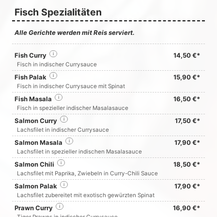
Fisch Spezialitäten
Alle Gerichte werden mit Reis serviert.
Fish Curry
i
14,50 €*
Fisch in indischer Currysauce
Fish Palak
i
15,90 €*
Fisch in indischer Currysauce mit Spinat
Fish Masala
i
16,50 €*
Fisch in spezieller indischer Masalasauce
Salmon Curry
i
17,50 €*
Lachsfilet in indischer Currysauce
Salmon Masala
i
17,90 €*
Lachsfilet in spezieller indischen Masalasauce
Salmon Chili
i
18,50 €*
Lachsfilet mit Paprika, Zwiebeln in Curry-Chili Sauce
Salmon Palak
i
17,90 €*
Lachsfilet zubereitet mit exotisch gewürzten Spinat
Prawn Curry
i
16,90 €*