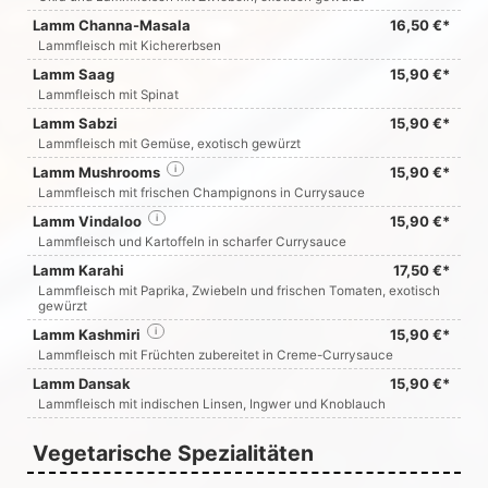
Lamm Channa-Masala
16,50 €*
Lammfleisch mit Kichererbsen
Lamm Saag
15,90 €*
Lammfleisch mit Spinat
Lamm Sabzi
15,90 €*
Lammfleisch mit Gemüse, exotisch gewürzt
Lamm Mushrooms
i
15,90 €*
Lammfleisch mit frischen Champignons in Currysauce
Lamm Vindaloo
i
15,90 €*
Lammfleisch und Kartoffeln in scharfer Currysauce
Lamm Karahi
17,50 €*
Lammfleisch mit Paprika, Zwiebeln und frischen Tomaten, exotisch
gewürzt
Lamm Kashmiri
i
15,90 €*
Lammfleisch mit Früchten zubereitet in Creme-Currysauce
Lamm Dansak
15,90 €*
Lammfleisch mit indischen Linsen, Ingwer und Knoblauch
Vegetarische Spezialitäten