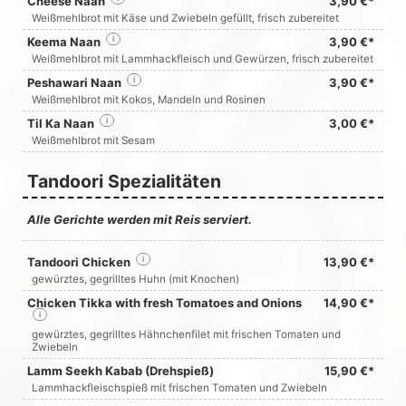
Cheese Naan
3,90 €*
Weißmehlbrot mit Käse und Zwiebeln gefüllt, frisch zubereitet
Keema Naan
i
3,90 €*
Weißmehlbrot mit Lammhackfleisch und Gewürzen, frisch zubereitet
Peshawari Naan
i
3,90 €*
Weißmehlbrot mit Kokos, Mandeln und Rosinen
Til Ka Naan
i
3,00 €*
Weißmehlbrot mit Sesam
Tandoori Spezialitäten
Alle Gerichte werden mit Reis serviert.
Tandoori Chicken
i
13,90 €*
gewürztes, gegrilltes Huhn (mit Knochen)
Chicken Tikka with fresh Tomatoes and Onions
14,90 €*
i
gewürztes, gegrilltes Hähnchenfilet mit frischen Tomaten und
Zwiebeln
Lamm Seekh Kabab (Drehspieß)
15,90 €*
Lammhackfleischspieß mit frischen Tomaten und Zwiebeln