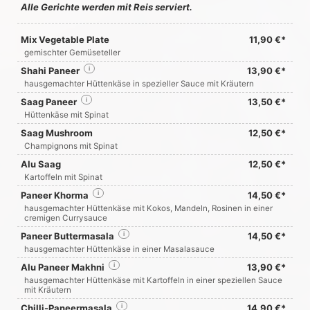
Alle Gerichte werden mit Reis serviert.
Mix Vegetable Plate
11,90 €*
gemischter Gemüseteller
Shahi Paneer
i
13,90 €*
hausgemachter Hüttenkäse in spezieller Sauce mit Kräutern
Saag Paneer
i
13,50 €*
Hüttenkäse mit Spinat
Saag Mushroom
12,50 €*
Champignons mit Spinat
Alu Saag
12,50 €*
Kartoffeln mit Spinat
Paneer Khorma
i
14,50 €*
hausgemachter Hüttenkäse mit Kokos, Mandeln, Rosinen in einer
cremigen Currysauce
Paneer Buttermasala
i
14,50 €*
hausgemachter Hüttenkäse in einer Masalasauce
Alu Paneer Makhni
i
13,90 €*
hausgemachter Hüttenkäse mit Kartoffeln in einer speziellen Sauce
mit Kräutern
Chilli-Paneermasala
i
14,90 €*